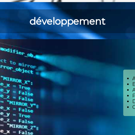
développement
A
E
P
D
C